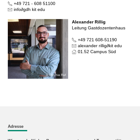
+49 721 - 608 51100
info
∂
gdh kit edu
Alexander Rillig
Leitung Gastdozentenhaus
+49 721 608-51190
alexander rillig
∂
kit edu
01.52 Campus Süd
Cynthia Ruf
Adresse